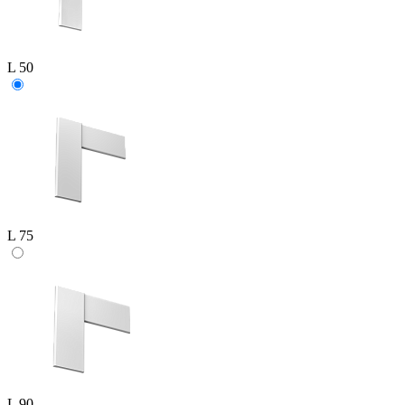
L 50
L 75
L 90