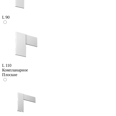
L 90
L 110
Компланарное
Плоские