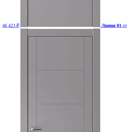
46 423 ₽
Линия 01
от