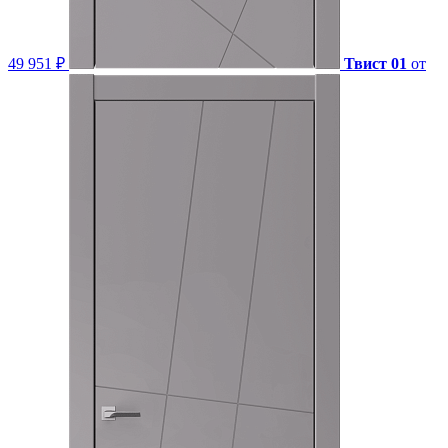
49 951 ₽
Твист 01
от