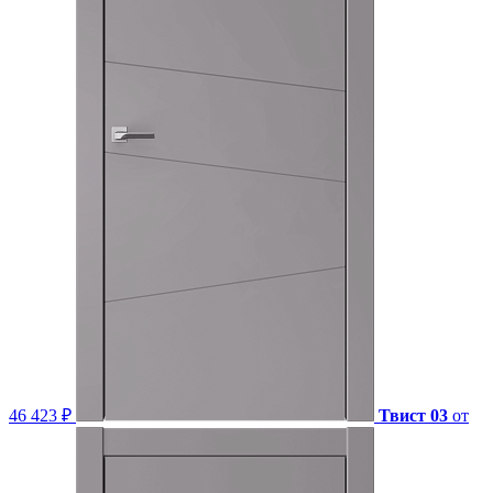
46 423 ₽
Твист 03
от