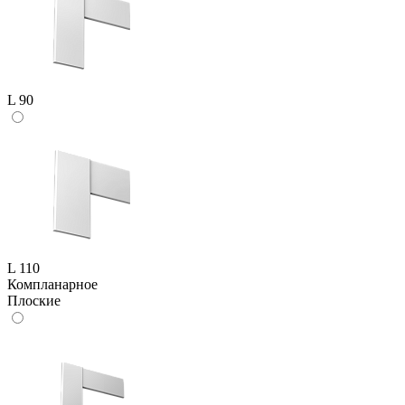
L 90
L 110
Компланарное
Плоские