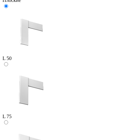
Плоские
L 50
L 75