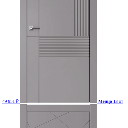
49 951 ₽
Меццо 13
от