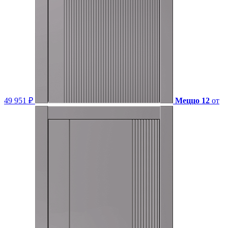
49 951 ₽
Меццо 12
от