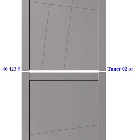
46 423 ₽
Твист 02
от