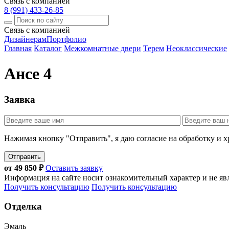
Связь с компанией
8 (991) 433-26-85
Связь с компанией
Дизайнерам
Портфолио
Главная
Каталог
Межкомнатные двери
Терем
Неоклассические
Ансе 4
Заявка
Нажимая кнопку "Отправить", я даю согласие на обработку и 
Отправить
от
49 850
₽
Оставить заявку
Информация на сайте носит ознакомительный характер и не яв
Получить консультацию
Получить консультацию
Отделка
Эмаль