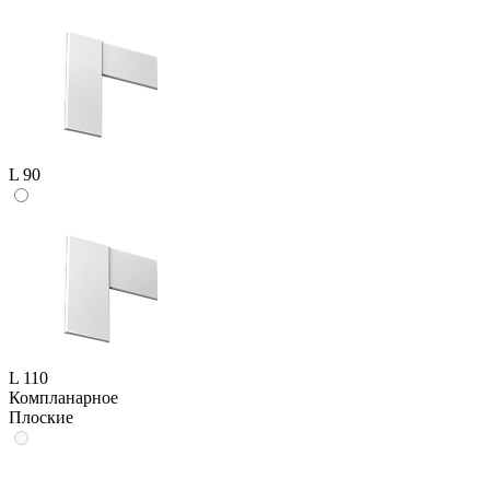
L 90
L 110
Компланарное
Плоские